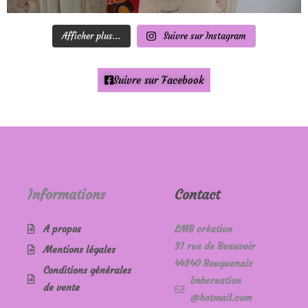
Afficher plus...
Suivre sur Instagram
Suivre sur Facebook
Informations
Contact
A propos
LMB création
31 rue de Beauvoir
Mentions légales
44340 Bouguenais
Conditions générales
lmbcreation
de vente
@hotmail.com