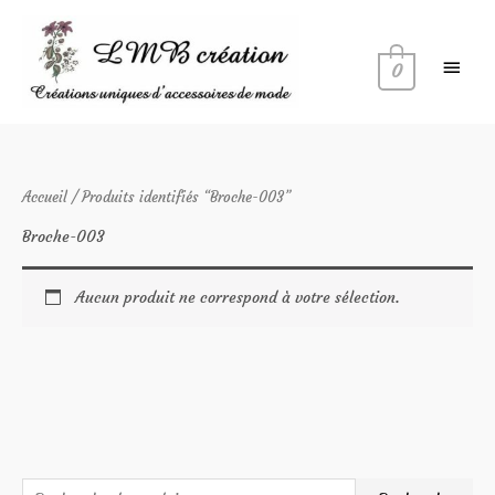
Aller
Menu
au
princi
contenu
0
Accueil
/ Produits identifiés “Broche-003”
Broche-003
Aucun produit ne correspond à votre sélection.
R