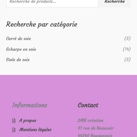
Recherche
e
c
Recherche par catégorie
h
e
Carré de soie
(5)
r
c
Echarpe en soie
(14)
h
Etole de soie
(5)
e
p
o
u
r
Informations
Contact
:
A propos
LMB création
31 rue de Beauvoir
Mentions légales
44340 Bouguenais