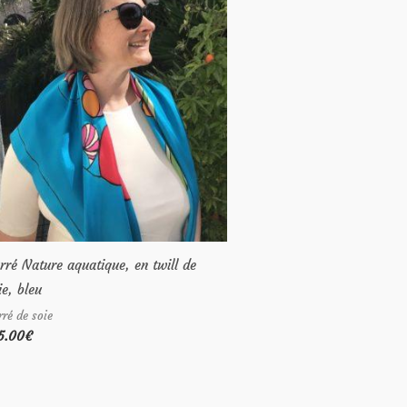
rré Nature aquatique, en twill de
ie, bleu
rré de soie
5.00
€