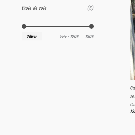
e
Etole de soie
(5)
p
o
u
Filtrer
Prix :
120€
—
130€
r
:
Ca
so
Ca
12