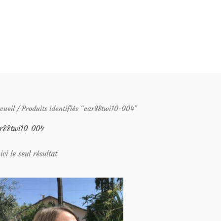
cueil
/ Produits identifiés “car88twi10-004”
r88twi10-004
ici le seul résultat