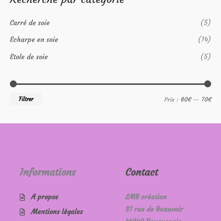
x
x
e
m
m
Carré de soie
(5)
r
i
a
c
Echarpe en soie
(14)
n
x
h
Etole de soie
(5)
e
p
o
Filtrer
Prix :
60€
—
70€
u
r
:
Informations
Contact
A propos
LMB création
31 rue de Beauvoir
Mentions légales