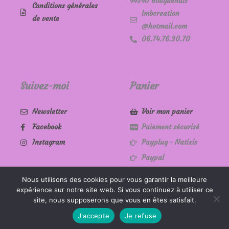
44340 Bouguenais
Conditions générales
lmbcreation
de vente
@hotmail.com
06.74.76.30.70
Suivez-moi
Panier
Newsletter
Voir mon panier
Facebook
Paiement sécurisé
Instagram
Payplug - Natixis
Paypal
Nous utilisons des cookies pour vous garantir la meilleure
expérience sur notre site web. Si vous continuez à utiliser ce
Copyright © 2026 LMB création
site, nous supposerons que vous en êtes satisfait.
J'accepte
Je refuse
Powered by LMB création