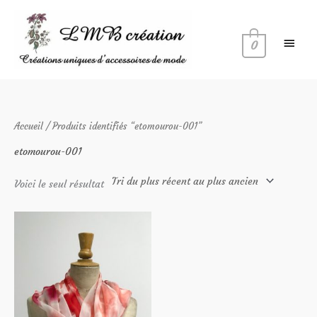
Aller
Menu
au
princi
contenu
0
Accueil
/ Produits identifiés “etomourou-001”
etomourou-001
Voici le seul résultat