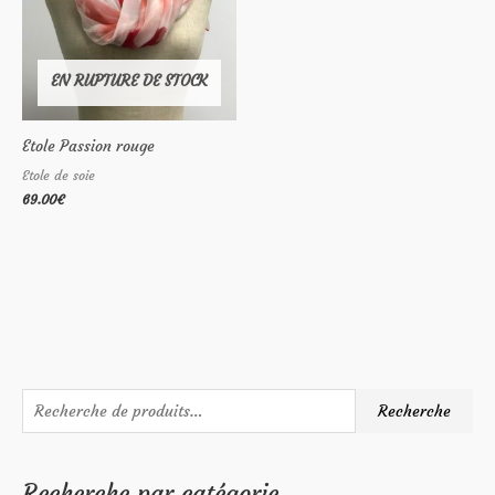
EN RUPTURE DE STOCK
Etole Passion rouge
Etole de soie
69.00
€
R
P
P
Recherche
e
r
r
c
i
i
Recherche par catégorie
h