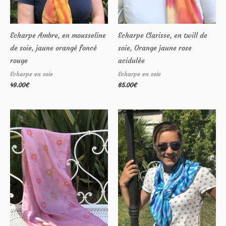
Echarpe Ambre, en mousseline
Echarpe Clarisse, en twill de
de soie, jaune orangé foncé
soie, Orange jaune rose
rouge
acidulée
Echarpe en soie
Echarpe en soie
49.00
€
65.00
€