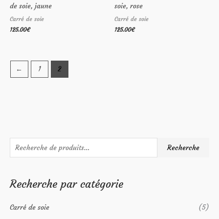
de soie, jaune
soie, rose
Carré de soie
Carré de soie
125.00
€
125.00
€
←
1
2
R
P
P
Recherche
e
r
r
c
i
i
Recherche par catégorie
h
x
x
e
m
m
Carré de soie
(5)
r
i
a