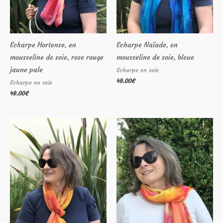
Echarpe Hortense, en
Echarpe Naïade, en
mousseline de soie, rose rouge
mousseline de soie, bleue
jaune pale
Echarpe en soie
49.00
€
Echarpe en soie
49.00
€