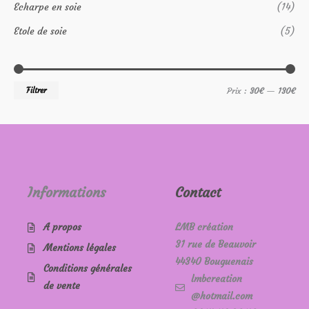
c
Echarpe en soie
(14)
n
x
h
Etole de soie
(5)
e
p
o
Filtrer
Prix :
30€
—
130€
u
r
:
Informations
Contact
A propos
LMB création
31 rue de Beauvoir
Mentions légales
44340 Bouguenais
Conditions générales
lmbcreation
de vente
@hotmail.com