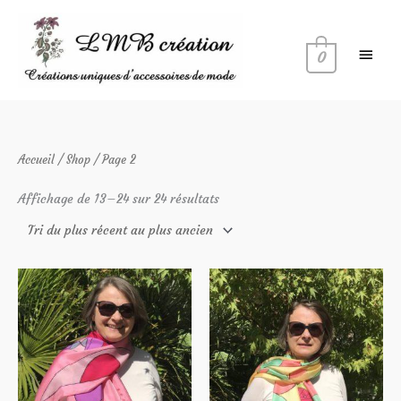
Aller
Menu
au
princi
contenu
0
Trié
Accueil
/
Shop
/ Page 2
du
plus
récent
Affichage de 13–24 sur 24 résultats
au
plus
ancien